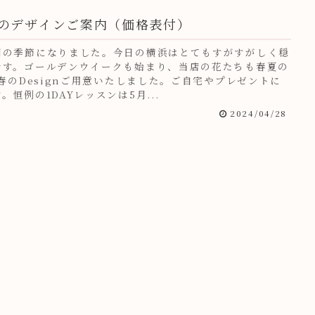
年春のデザインご案内（価格表付）
開の季節になりました。今日の横浜はとてもすがすがしく穏
です。ゴールデンウイークも始まり、当店の花たちも春夏の
4春のDesignご用意いたしました。ご自宅やプレゼントに
。恒例の1DAYレッスンは5月...
2024/04/28