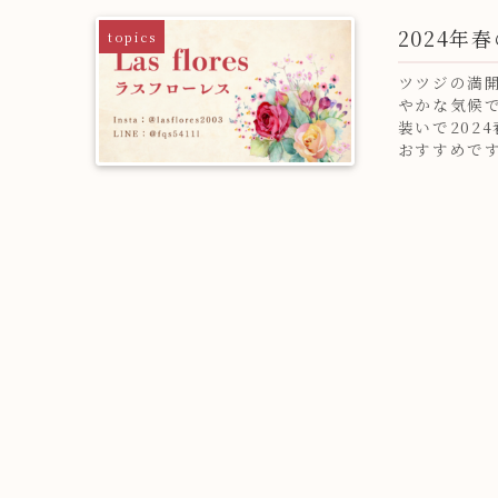
2024
topics
ツツジの満
やかな気候
装いで202
おすすめです